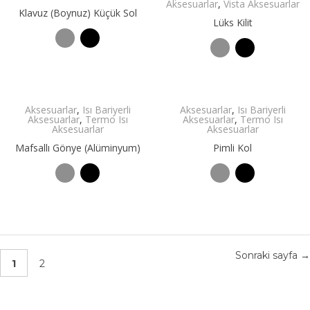
Aksesuarlar
,
Vista Aksesuarlar
Klavuz (Boynuz) Küçük Sol
Lüks Kilit
Aksesuarlar
,
Isı Bariyerli
Aksesuarlar
,
Isı Bariyerli
Aksesuarlar
,
Termo Isı
Aksesuarlar
,
Termo Isı
Aksesuarlar
Aksesuarlar
Mafsallı Gönye (Alüminyum)
Pimli Kol
Sonraki sayfa →
1
2