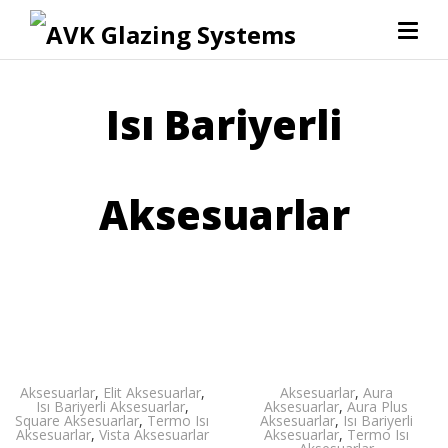
Isı Bariyerli
Aksesuarlar
Aksesuarlar
,
Elit Aksesuarlar
,
Aksesuarlar
,
Aura
Isı Bariyerli Aksesuarlar
,
Aksesuarlar
,
Aura Plus
Square Aksesuarlar
,
Termo Isı
Aksesuarlar
,
Isı Bariyerli
Aksesuarlar
,
Vista Aksesuarlar
Aksesuarlar
,
Termo Isı