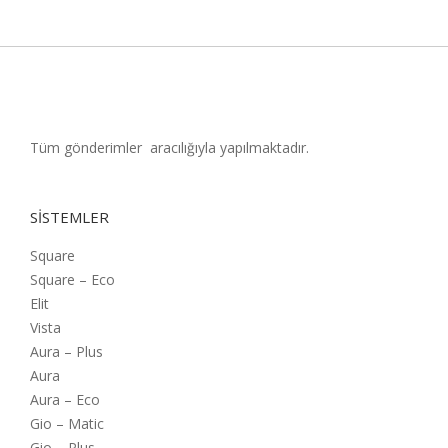
Tüm gönderimler
aracılığıyla yapılmaktadır.
SİSTEMLER
Square
Square – Eco
Elit
Vista
Aura – Plus
Aura
Aura – Eco
Gio – Matic
Gio – Plus