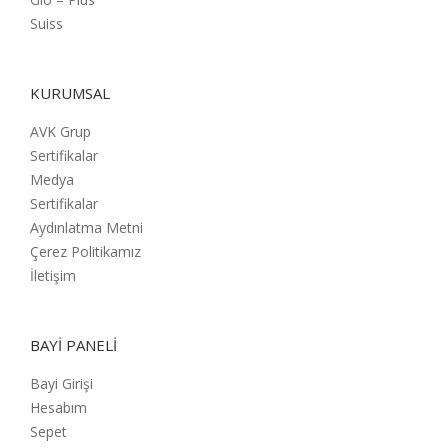
Suiss
KURUMSAL
AVK Grup
Sertifikalar
Medya
Sertifikalar
Aydınlatma Metni
Çerez Politikamız
İletişim
BAYİ PANELİ
Bayi Girişi
Hesabım
Sepet